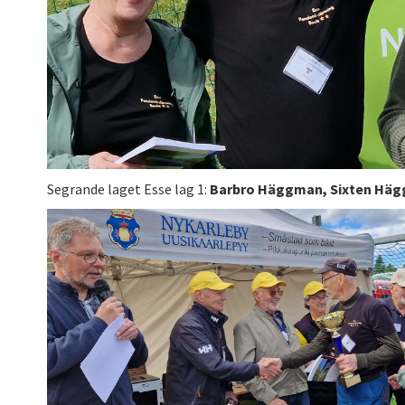
Segrande laget Esse lag 1:
Barbro Häggman, Sixten Häg