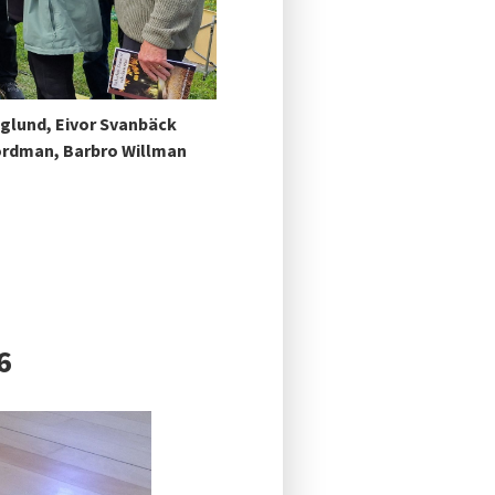
glund, Eivor Svanbäck
ordman, Barbro Willman
6