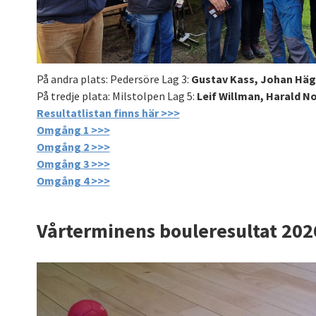
På andra plats: Pedersöre Lag 3:
Gustav Kass, Johan Häg
På tredje plata: Milstolpen Lag 5:
Leif Willman, Harald N
Resultatlistan finns här >>>
Omgång 1 >>>
Omgång 2 >>>
Omgång 3 >>>
Omgång 4 >>>
Vårterminens bouleresultat 202