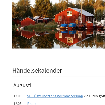
Händelsekalender
Augusti
12.08
SPF Österbottens golfmästerskap
Vid Pirilö go
12.08
Boule