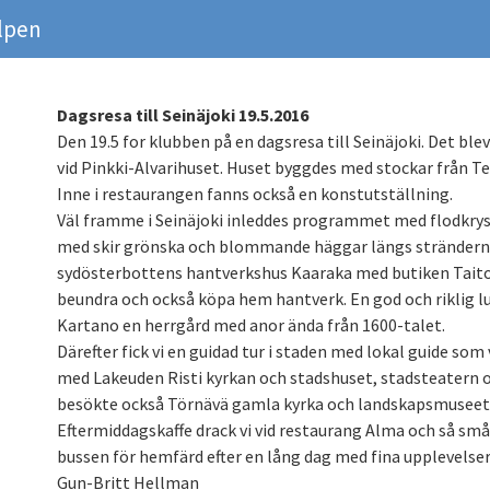
lpen
Dagsresa till Seinäjoki 19.5.2016
Den 19.5 for klubben på en dagsresa till Seinäjoki. Det ble
vid Pinkki-Alvarihuset. Huset byggdes med stockar från Ter
Inne i restaurangen fanns också en konstutställning.
Väl framme i Seinäjoki inleddes programmet med flodkryss
med skir grönska och blommande häggar längs stränderna
sydösterbottens hantverkshus Kaaraka med butiken Tait
beundra och också köpa hem hantverk. En god och riklig l
Kartano en herrgård med anor ända från 1600-talet.
Därefter fick vi en guidad tur i staden med lokal guide som
med Lakeuden Risti kyrkan och stadshuset, stadsteatern oc
besökte också Törnävä gamla kyrka och landskapsmuseet
Eftermiddagskaffe drack vi vid restaurang Alma och så sm
bussen för hemfärd efter en lång dag med fina upplevelser
Gun-Britt Hellman