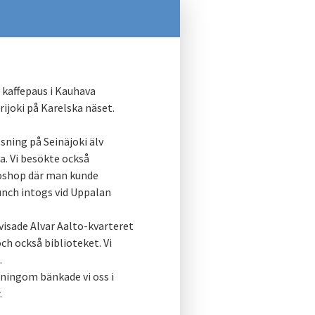
v kaffepaus i Kauhava
ijoki på Karelska näset.
ning på Seinäjoki älv
. Vi besökte också
oshop där man kunde
unch intogs vid Uppalan
 visade Alvar Aalto-kvarteret
h också biblioteket. Vi
.
åningom bänkade vi oss i
.