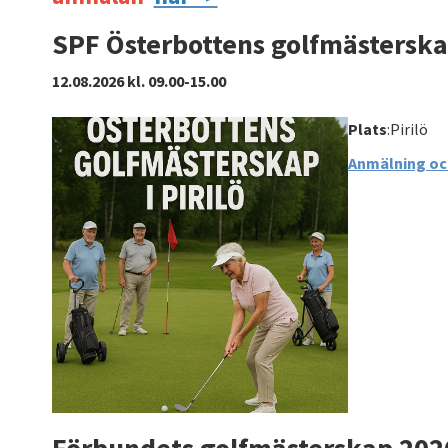
SPF Österbottens golfmästersk
12.08.2026 kl. 09.00-15.00
Plats
:Pirilö
Anmälning och
Förbundets golfmästerskap 202