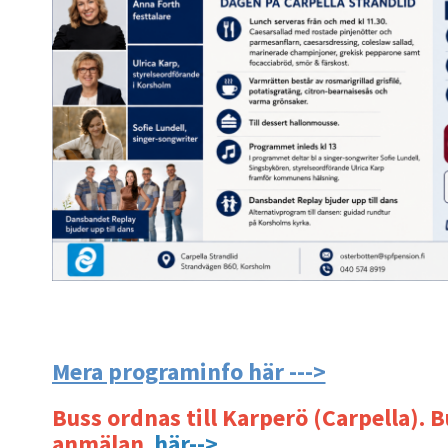
Mera programinfo här --->
Buss ordnas till Karperö (Carpella). 
anmälan
här-->