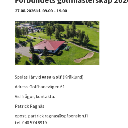
27.08.2026 kl. 09.00 – 19.00
Spelas i år vid
Vasa Golf
(Kråklund)
Adress: Golfbanevägen 61
Vid frågor, kontakta:
Patrick Ragnäs
epost. partrick.ragnas@spfpension.fi
tel. 040 574 8919