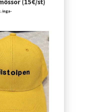
mössor (15€/st)
. inga-