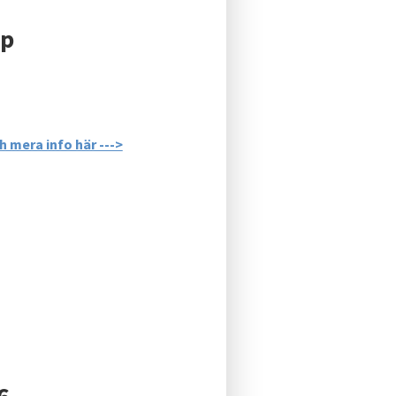
ap
 mera info här --->
6