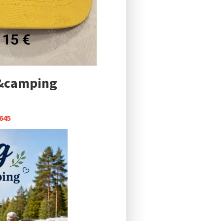
k&camping
9645