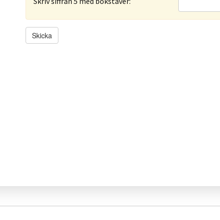
Skriv siffran 5 med bokstäver: