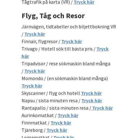
Tågtrafik på karta (VR) /
Tryck här
Flyg, Tåg och Resor
Järnvägen, tidtabeller och biljettbokning VR
/
Tryck här
Finnair, flygresor /
Tryck här
Trivago / Hotell sök till bästa pris /
Tryck
här
Tripadvisor / rese sökmaskin bland många
/
Tryck här
Momondo / (en sökmaskin bland många)
Tryck här
Skyscanner / flyg och hotell
Tryck här
Napsu / sista minuten resa /
Tryck här
Rantapallo / sista minuten resa /
Tryck här
Aurinkomatkat /
Tryck här
Finnmatkat /
Tryck här
Tjäreborg /
Tryck här
Lomamatkat /
Tryck här