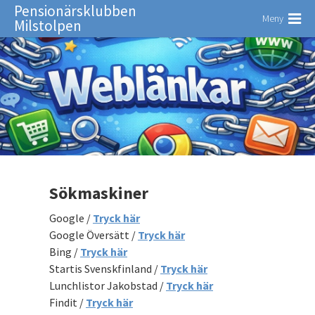
Pensionärsklubben
Meny
Milstolpen
Sökmaskiner
Google /
Tryck här
Google Översätt /
Tryck här
Bing /
Tryck här
Startis Svenskfinland /
Tryck här
Lunchlistor Jakobstad /
Tryck här
Findit /
Tryck här