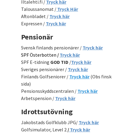
Iltalehti.fi /
Tryck här
Taloussanomat /
Tryck Här
Aftonbladet /
Tryck här
Expressen /
Tryck här
Pensionär
Svensk finlands pensionärer /
Tryck här
SPF Österbotten
/
Tryck här
SPF E-tidning
GOD TID
/
Tryck här
Sveriges pensionärer /
Tryck här
Finlands Golfseniorer /
Tryck här
(Obs finsk
sida)
Pensionsskyddscentralen /
Tryck här
Arbetspension /
Tryck här
Idrottsutövning
Jakobstads Golfklubb JPG/
Tryck här
Golfsimulator, Level 2
/
Tryck här