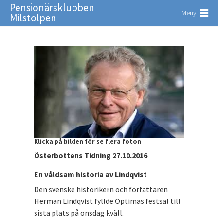
Pensionärsklubben
Meny
Milstolpen
Klicka på bilden för se flera foton
Österbottens Tidning 27.10.2016
En våldsam historia av Lindqvist
Den svenske historikern och författaren
Herman Lindqvist fyllde Optimas festsal till
sista plats på onsdag kväll.