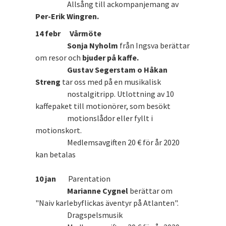
Allsång till ackompanjemang av
Per-Erik Wingren.
14 febr
Vårmöte
Sonja Nyholm
från Ingsva berättar
om resor och
bjuder på kaffe.
Gustav Segerstam o Håkan
Streng
tar oss med på en musikalisk
nostalgitripp.
Utlottning av 10
kaffepaket till motionörer, som besökt
motionslådor eller fyllt i
motionskort.
Medlemsavgiften 20 € för år 2020
kan betalas
10 jan
Parentation
Marianne Cygnel
berättar om
"Naiv karlebyflickas äventyr på Atlanten".
Dragspelsmusik