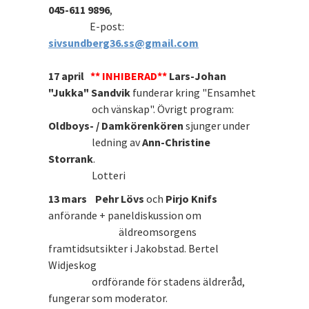
045-611 9896
,
E-post:
sivsundberg36.ss@gmail.com
17 april
**
INHIBERAD**
Lars-Johan
"Jukka" Sandvik
funderar kring "Ensamhet
och vänskap". Övrigt program:
Oldboys- / Damkörenkören
sjunger under
ledning av
Ann-Christine
Storrank
.
Lotteri
13 mars
Pehr Lövs
och
Pirjo Knifs
anförande + paneldiskussion om
äldreomsorgens
framtidsutsikter i Jakobstad. Bertel
Widjeskog
ordförande för stadens äldreråd,
fungerar som moderator.