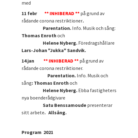
med
11 febr
** INHIBERAD **
på grund av
rådande corona restriktioner
.
Parentation.
Info. Musik och sång:
Thomas Enroth
och
Helene Nyberg.
Föredragshållare
Lars-Johan "Jukka" Sandvik.
14 jan
** INHIBERAD **
på grund av
rådande corona restriktioner.
Parentation.
Info. Musik och
sång
: Thomas Enroth
och
Helene Nyberg.
Ebba fastigheters
nya boenderådgivare
Satu Benssamoude
presenterar
sitt arbete
. Allsång.
Program 2021