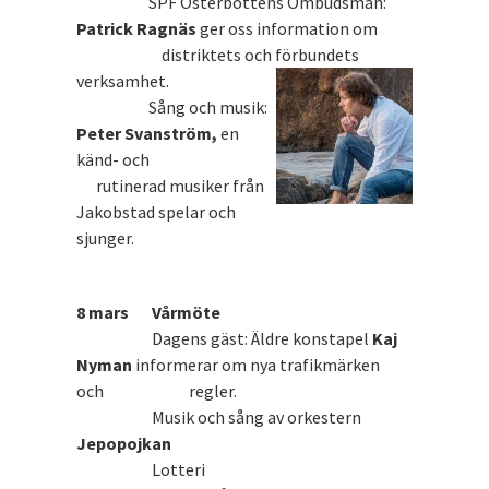
SPF Österbottens Ombudsman:
Patrick Ragnäs
ger oss information om
distriktets och förbundets
verksamhet.
Sång och musik:
Peter Svanström,
en
känd- och
rutinerad musiker från
Jakobstad spelar och
sjunger.
8 mars Vårmöte
Dagens gäst: Äldre konstapel
Kaj
Nyman
informerar om nya trafikmärken
och regler.
Musik och sång av orkestern
Jepopojkan
Lotteri