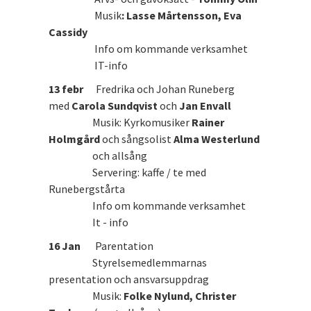
Musik
: Lasse Mårtensson, Eva
Cassidy
Info om kommande verksamhet
IT-info
13 febr
Fredrika och Johan Runeberg
med
Carola Sundqvist
och
Jan Envall
Musik: Kyrkomusiker
Rainer
Holmgård
och sångsolist
Alma Westerlund
och allsång
Servering: kaffe / te med
Runebergstårta
Info om kommande verksamhet
It - info
16 Jan
Parentation
Styrelsemedlemmarnas
presentation och ansvarsuppdrag
Musik:
Folke Nylund, Christer