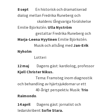
8 sept
En historisk och dramatiserad
dialog mellan Fredrika Runeberg och
skaldens långvariga förälskelse
Emilie Björkstén.
Ulla Nyström
gestaltar Fredrika Runeberg och
Marja-Leena Hyytinen
Emilie Björkstén.
Musik och allsång med
Jan-Erik
Nyholm
Lotteri
12 maj
Dagens gäst: kardiolog, professor
Kjell Christer Nikus.
Tema: Framsteg inom diagnostik
och behandling av hjärtsjukdomar ur ett
40-årigt perspektiv. Musik:
Trio
Raimondo
.
14 april
Dagens gäst: jornalist och
ledarskribent
Sofie Stara.