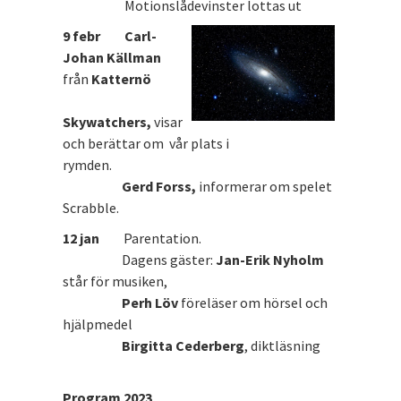
Motionslådevinster lottas ut
9 febr
Carl-
Johan Källman
från
Katternö
Skywatchers
,
visar
och berättar om vår plats i
rymden.
Gerd Forss,
informerar om spelet
Scrabble.
12 jan
Parentation.
Dagens gäster:
Jan-Erik Nyholm
står för musiken,
Perh Löv
föreläser om hörsel och
hjälpmedel
Birgitta Cederberg
, diktläsning
Program 2023