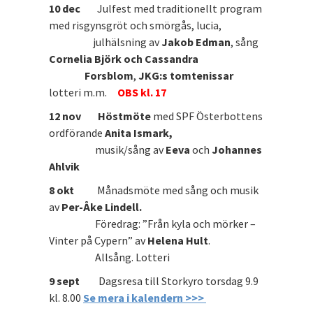
10 dec
Julfest med traditionellt program
med risgynsgröt och smörgås, lucia,
julhälsning av
Jakob Edman
, sång
Cornelia Björk och
Cassandra
Forsblom
,
JKG:s tomtenissar
lotteri m.m.
OBS kl. 17
12 nov
Höstmöte
med
SPF Österbottens
ordförande
Anita Ismark,
musik/sång av
Eeva
och
Johannes
Ahlvik
8 okt
Månadsmöte med sång och musik
av
Per-Åke Lindell.
Föredrag: ”Från kyla och mörker –
Vinter på Cypern” av
Helena Hult
.
Allsång. Lotteri
9 sept
Dagsresa till Storkyro torsdag 9.9
kl. 8.00
Se mera i kalendern >>>