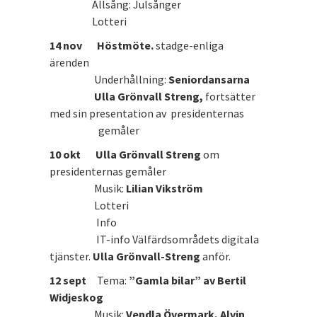
Allsång: Julsånger
Lotteri
14 nov Höstmöte.
stadge-enliga
ärenden
Underhållning:
Seniordansarna
Ulla Grönvall Streng,
fortsätter
med sin presentation av
presidenternas
gemåler
10 okt Ulla Grönvall Streng
om
presidenternas gemåler
Musik:
Lilian Vikström
Lotteri
Info
IT-info Välfärdsområdets digitala
tjänster.
Ulla Grönvall-Streng
anför.
12 sept
Tema:
”Gamla bilar” av Bertil
Widjeskog
Musik:
Vendla Övermark, Alvin