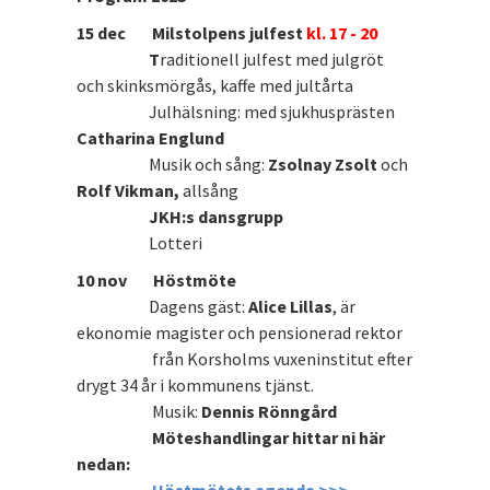
15 dec Milstolpens julfest
kl. 17 - 20
T
raditionell julfest med julgröt
och skinksmörgås, kaffe med jultårta
Julhälsning: med sjukhusprästen
Catharina Englund
Musik och sång:
Zsolnay Zsolt
och
Rolf Vikman,
allsång
JKH:s dansgrupp
Lotteri
10 nov
Höstmöte
Dagens gäst:
Alice Lillas
, är
ekonomie magister och pensionerad rektor
från Korsholms vuxeninstitut efter
drygt 34 år i kommunens tjänst.
Musik:
Dennis Rönngård
Möteshandlingar hittar ni här
nedan: