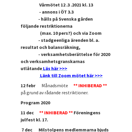
Vårmötet 12 .3 .2021 kl. 13
- annons i ÖT 3.3
- hålls på Svenska gården
följande restriktionerna
(max. 10 pers?) och via Zoom
- stadgeenliga ärenden bl. a.
resultat och balansräkning,
- verksamhetsberättelse för 2020
och verksamhetsgranskarnas
utlåtande
Läs här >>>
Länk till Zoom mötet här >>>
12 febr
Månadsmöte
** INHIBERAD **
på grund av rådande restriktioner.
Program 2020
11 dec
** INHIBERAD **
Föreningens
julfest kl. 17.
7 dec Milstolpens medlemmarna bjuds