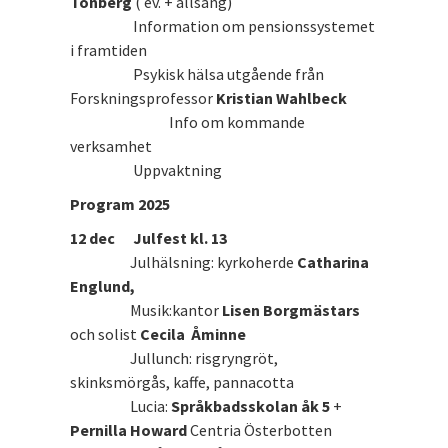
Tonberg
( ev. + allsång)
Information om pensionssystemet
i framtiden
Psykisk hälsa utgående från
Forskningsprofessor
Kristian Wahlbeck
Info om kommande
verksamhet
Uppvaktning
Program 2025
12 dec Julfest kl. 13
Julhälsning: kyrkoherde
Catharina
Englund,
Musik:kantor
Lisen Borgmästars
och solist
Cecila Åminne
Jullunch: risgryngröt,
skinksmörgås, kaffe, pannacotta
Lucia:
Språkbadsskolan åk 5
+
Pernilla Howard
Centria Österbotten