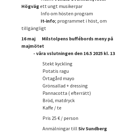
Högväg
ett ungt musikerpar
Info om hösten program
It-info
; programmet i höst, om
tillgängligt
16 maj Milstolpens buffébords meny på
majmötet
- våra vslutningen den 16.5 2025 kl. 13
Stekt kyckling
Potatis ragu
Örtagård mayo
Grönsallad + dressing
Pannacotta ( efterrätt)
Bröd, matdryck
Kaffe / te
Pris 25 € / person
Anmälningar till
Siv Sundberg