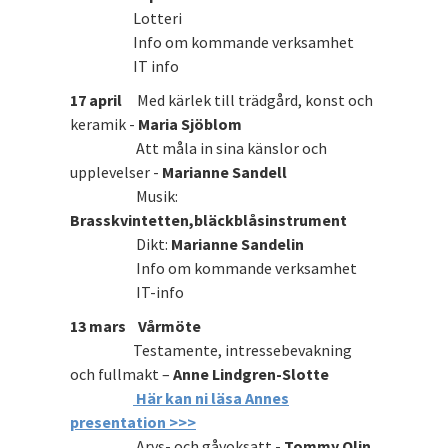
Lotteri
Info om kommande verksamhet
IT info
17 april
Med kärlek till trädgård, konst och
keramik -
Maria Sjöblom
Att måla in sina känslor och
upplevelser -
Marianne Sandell
Musik:
Brasskvintetten,bläckblåsinstrument
Dikt:
Marianne Sandelin
Info om kommande verksamhet
IT-info
13 mars
Vårmöte
Testamente, intressebevakning
och fullmakt –
Anne Lindgren-Slotte
Här kan ni läsa Annes
presentation >>>
Arvs- och gåvoksatt -
Tommy Olin