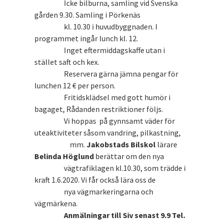
Icke bilburna, samling vid Svenska
gården 9.30. Samling i Pörkenäs
kl. 10.30 i huvudbyggnaden. I
programmet ingår lunch kl. 12.
Inget eftermiddagskaffe utan i
stället saft och kex.
Reservera gärna jämna pengar för
lunchen 12 € per person.
Fritidsklädsel med gott humör i
bagaget, Rådanden restriktioner följs.
Vi hoppas på gynnsamt väder för
uteaktiviteter såsom vandring, pilkastning,
mm.
Jakobstads Bilskol
lärare
Belinda Höglund
berättar om den nya
vägtrafiklagen kl.10.30, som trädde i
kraft 1.6.2020. Vi får också lära oss de
nya vägmarkeringarna och
vägmärkena.
Anmälningar till Siv senast 9.9 Tel.