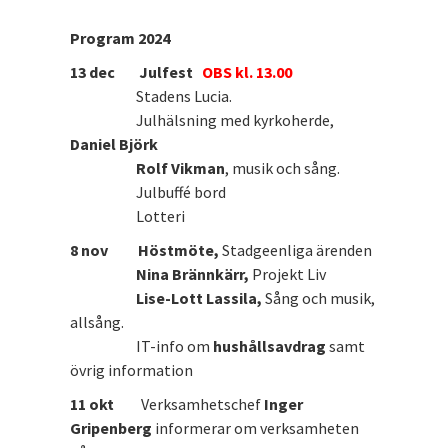
Program 2024
13 dec Julfest
OBS kl. 13.00
Stadens Lucia.
Julhälsning med kyrkoherde,
Daniel Björk
Rolf Vikman
, musik och sång.
Julbuffé bord
Lotteri
8 nov Höstmöte,
Stadgeenliga ärenden
Nina Brännkärr,
Projekt Liv
Lise-Lott Lassila,
Sång och musik,
allsång.
IT-info om
hushållsavdrag
samt
övrig information
11 okt
Verksamhetschef
Inger
Gripenberg
informerar om verksamheten