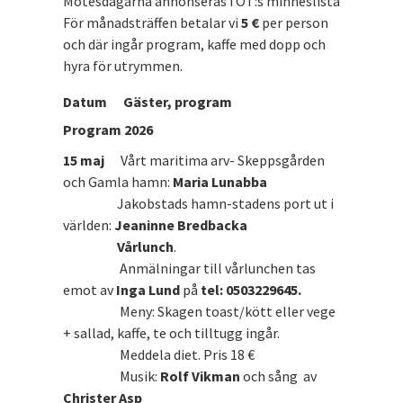
Mötesdagarna annonseras i ÖT:s minneslista
För månadsträffen betalar vi
5 €
per person
och där ingår program, kaffe med dopp och
hyra för utrymmen.
Datum
Gäster, program
Program 2026
15 maj
Vårt maritima arv- Skeppsgården
och Gamla hamn:
Maria Lunabba
Jakobstads hamn-stadens port ut i
världen:
Jeaninne Bredbacka
Vårlunch
.
Anmälningar till vårlunchen tas
emot av
Inga Lund
på
tel: 0503229645.
Meny: Skagen toast/kött eller vege
+ sallad, kaffe, te och tilltugg ingår.
Meddela diet. Pris 18 €
Musik:
Rolf Vikman
och sång av
Christer Asp