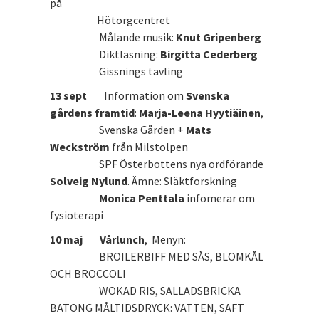
på
Hötorgcentret
Målande musik:
Knut Gripenberg
Diktläsning:
Birgitta Cederberg
Gissnings tävling
13 sept
Information om
Svenska
gårdens framtid
:
Marja-Leena Hyytiäinen
,
Svenska Gården +
Mats
Weckström
från Milstolpen
SPF Österbottens nya ordförande
Solveig Nylund
. Ämne: Släktforskning
Monica Penttala
infomerar om
fysioterapi
10 maj Vårlunch
, Menyn:
BROILERBIFF MED SÅS, BLOMKÅL
OCH BROCCOLI
WOKAD RIS, SALLADSBRICKA
BATONG MÅLTIDSDRYCK: VATTEN, SAFT