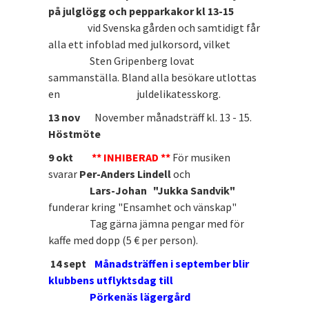
på julglögg och pepparkakor kl 13-15
vid Svenska gården och samtidigt får
alla ett infoblad med julkorsord, vilket
Sten Gripenberg lovat
sammanställa. Bland alla besökare utlottas
en juldelikatesskorg.
13 nov
November månadsträff kl. 13 - 15.
Höstmöte
9 okt
** INHIBERAD **
För musiken
svarar
Per-Anders Lindell
och
Lars-Johan "Jukka Sandvik"
funderar kring "Ensamhet och vänskap"
Tag gärna jämna pengar med för
kaffe med dopp (5 € per person).
14 sept
Månadsträffen i september blir
klubbens utflyktsdag till
Pörkenäs lägergård