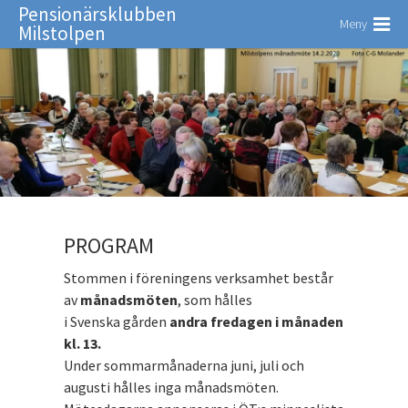
Pensionärsklubben
Meny
Milstolpen
PROGRAM
Stommen i föreningens verksamhet består
av
månadsmöten
, som hålles
i Svenska gården
andra fredagen i månaden
kl. 13.
Under sommarmånaderna juni, juli och
augusti hålles inga månadsmöten.