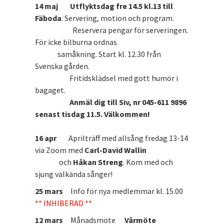
14 maj
Utflyktsdag fre 14.5 kl.13 till
Fäboda
. Servering, motion och program.
Reservera pengar för serveringen.
För icke bilburna ordnas
samåkning. Start kl. 12.30 från
Svenska gården.
Fritidsklädsel med gott humör i
bagaget.
Anmäl dig till Siv, nr 045-611 9896
senast tisdag 11.5. Välkommen!
16 apr
Aprilträff med allsång fredag 13-14
via Zoom med
Carl-David Wallin
och
Håkan Streng
. Kom med och
sjung välkända sånger!
25 mars
Info för nya medlemmar kl. 15.00
** INHIBERAD **
12 mars
Månadsmöte
Vårmöte