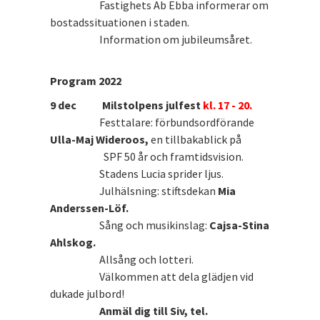
Fastighets Ab Ebba informerar om
bostadssituationen i staden.
Information om jubileumsåret.
Program 2022
9 dec Milstolpens julfest
kl. 17 - 20.
Festtalare: förbundsordförande
Ulla-Maj Wideroos,
en tillbakablick på
SPF 50 år och framtidsvision.
Stadens Lucia sprider ljus.
Julhälsning: stiftsdekan
Mia
Anderssen-Löf.
Sång och musikinslag:
Cajsa-Stina
Ahlskog.
Allsång och lotteri.
Välkommen att dela glädjen vid
dukade julbord!
Anmäl dig till Siv, tel.