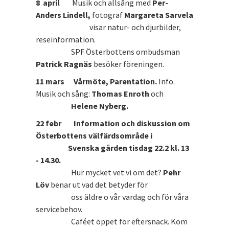
8 april
Musik och allsång med
Per-
Anders Lindell,
fotograf
Margareta Sarvela
visar natur- och djurbilder,
reseinformation.
SPF Österbottens ombudsman
Patrick Ragnäs
besöker föreningen.
11 mars Vårmöte, Parentation.
Info.
Musik och sång:
Thomas Enroth
och
Helene Nyberg.
22 febr
Information och diskussion om
Österbottens välfärdsområde i
Svenska gården tisdag 22.2 kl. 13
- 14.30.
Hur mycket vet vi om det?
Pehr
Löv
benar ut vad det betyder för
oss äldre o vår vardag och för våra
servicebehov.
Caféet öppet för eftersnack. Kom