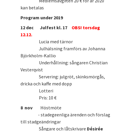
Medlemsavgiften 20 € för år 2020
kan betalas
Program under 2019
12 dec
Julfest kl. 17
OBS! torsdag
12.12.
Lucia med tärnor
Julhälsning framförs av Johanna
Björkholm-Kallio
Underhållning: sångaren Christian
Vesterqvist
Servering: julgröt, skinksmörgås,
dricka och kaffe med dopp
Lotteri
Pris: 10 €
8 nov
Höstmöte
- stadegeenliga ärenden och förslag
till stadgeändringar
Sångare och låtskrivare
Désirée