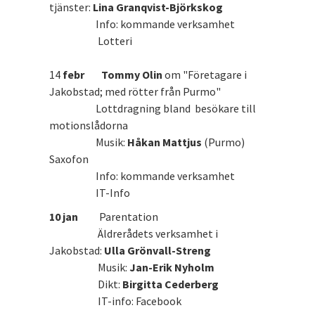
tjänster:
Lina Granqvist-Björkskog
Info: kommande verksamhet
Lotteri
14
febr
Tommy Olin
om "Företagare i
Jakobstad; med rötter från Purmo"
Lottdragning bland besökare till
motionslådorna
Musik:
Håkan Mattjus
(Purmo)
Saxofon
Info: kommande verksamhet
IT-Info
10 jan
Parentation
Äldrerådets verksamhet i
Jakobstad:
Ulla Grönvall-Streng
Musik:
Jan-Erik Nyholm
Dikt:
Birgitta Cederberg
IT-info: Facebook