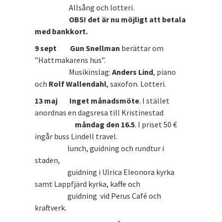
Allsång och lotteri.
OBS! det är nu möjligt att betala
med bankkort.
9 sept
Gun Snellman
berättar om
”Hattmakarens hus”.
Musikinslag:
Anders Lind
, piano
och
Rolf Wallendahl
, saxofon. Lotteri.
13 maj Inget månadsmöte
. I stället
anordnas en dagsresa till Kristinestad
måndag den 16.5
. I priset 50 €
ingår buss Lindell travel.
lunch, guidning och rundtur i
staden,
guidning i Ulrica Eleonora kyrka
samt Lappfjärd kyrka, kaffe och
guidning vid Perus Café och
kraftverk.