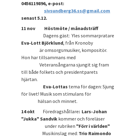
0456119896, e-post:
sivsundberg36.ss@gmail.com
senast 5.12.
11 nov Höstmöte / månadsträff
Dagens gäst: Yles sommarpratare
Eva-Lott Björklund
, från Kronoby
är omsorgsmusiker, kompositör.
Hon har tillsammans med
Veteransångarna sjungit sig fram
till både folkets och presidentparets
hjärtan.
Eva-Lottas
tema för dagen: Sjung
för livet! Musik som stimulans för
hälsan och minnet.
14 okt
Föredragshållare
: Lars-Johan
"Jukka" Sandvik
kommer och föreläser
under rubriken
"Förr i världen"
Musikinslag med:
Trio Raimondo