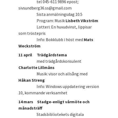
tel 045-611 9896 epost;
sivsundberg36.ss@gmail.com
Sista anmälningsdag 10.5
Program: Musik
Lisbeth Vikström
Lotteri: En huvudvinst, lippisar
som tröstepris
Info: Bokklubb i höst med
Mats
Weckström
11 april Trädgårdstema
med trädgårdskonsulent
Charlotte Lillmåns
Musik: visor och allsång med
Håkan Streng
Info: Windows uppdatering version
10, kommande verksamhet
14 mars
Stadge-enligt vårmöte och
månadsträff
Stadsbibliotekets digitala