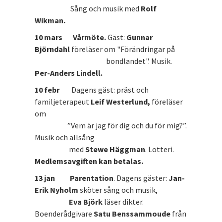
Sång och musik med
Rolf
Wikman.
10 mars Vårmöte.
Gäst:
Gunnar
Björndahl
föreläser om "Förändringar på
bondlandet". Musik.
Per-Anders Lindell.
10 febr
Dagens gäst: präst och
familjeterapeut
Leif Westerlund,
föreläser
om
”Vem är jag för dig och du för mig?”.
Musik och allsång
med
Stewe Häggman
. Lotteri.
Medlemsavgiften kan betalas.
13 jan
Parentation
. Dagens gäster:
Jan-
Erik Nyholm
sköter sång och musik,
Eva Björk
läser dikter.
Boenderådgivare
Satu Benssammoude
från