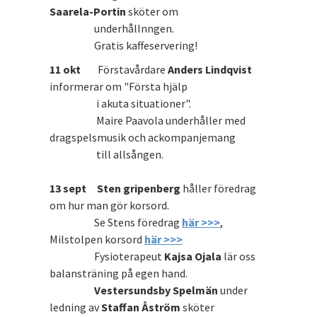
Saarela-Portin
sköter om
underhållnngen.
Gratis kaffeservering!
11 okt
Förstavårdare
Anders Lindqvist
informerar om "Första hjälp
i akuta situationer".
Maire Paavola underhåller med
dragspelsmusik och ackompanjemang
till allsången.
13 sept Sten gripenberg
håller föredrag
om hur man gör korsord.
Se Stens föredrag
här >>>
,
Milstolpen korsord
här >>>
Fysioterapeut
Kajsa Ojala
lär oss
balansträning på egen hand.
Vestersundsby Spelmän
under
ledning av
Staffan Åström
sköter